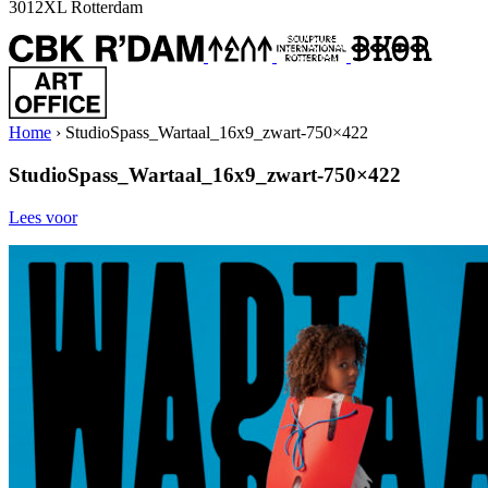
3012XL Rotterdam
Home
›
StudioSpass_Wartaal_16x9_zwart-750×422
StudioSpass_Wartaal_16x9_zwart-750×422
Lees voor